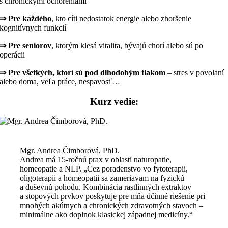
s chronickými ochoreniami
⇒ Pre každého
, kto cíti nedostatok energie alebo zhoršenie
kognitívnych funkcií
⇒ Pre seniorov
, ktorým klesá vitalita, bývajú chorí alebo sú po
operácii
⇒ Pre všetkých, ktorí sú pod dlhodobým tlakom
– stres v povolaní
alebo doma, veľa práce, nespavosť…
Kurz vedie:
Mgr. Andrea Čimborová, PhD.
Andrea má 15-ročnú prax v oblasti naturopatie,
homeopatie a NLP. „Cez poradenstvo vo fytoterapii,
oligoterapii a homeopatii sa zameriavam na fyzickú
a duševnú pohodu. Kombinácia rastlinných extraktov
a stopových prvkov poskytuje pre mňa účinné riešenie pri
mnohých akútnych a chronických zdravotných stavoch –
minimálne ako doplnok klasickej západnej medicíny.“