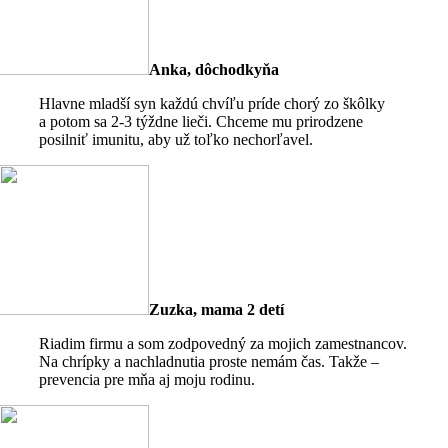
Anka, dôchodkyňa
Hlavne mladší syn každú chvíľu príde chorý zo škôlky
a potom sa 2-3 týždne lieči. Chceme mu prirodzene
posilniť imunitu, aby už toľko nechorľavel.
Zuzka, mama 2 detí
Riadim firmu a som zodpovedný za mojich zamestnancov.
Na chrípky a nachladnutia proste nemám čas. Takže –
prevencia pre mňa aj moju rodinu.