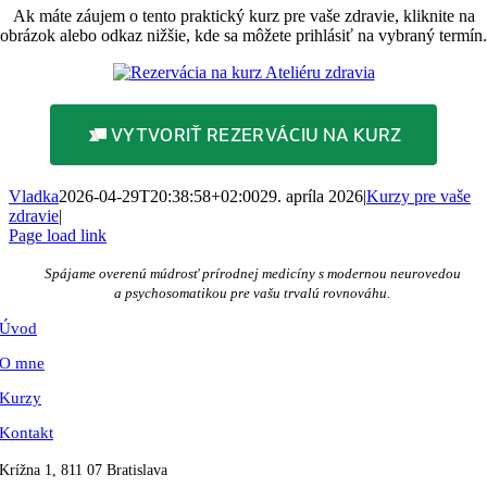
Ak máte záujem o tento praktický kurz pre vaše zdravie, kliknite na
obrázok alebo odkaz nižšie, kde sa môžete prihlásiť na vybraný termín.
VYTVORIŤ REZERVÁCIU NA KURZ
Vladka
2026-04-29T20:38:58+02:00
29. apríla 2026
|
Kurzy pre vaše
zdravie
|
Page load link
Go
to
Spájame overenú múdrosť prírodnej medicíny s modernou neurovedou
Top
a psychosomatikou pre vašu trvalú rovnováhu.
Úvod
O mne
Kurzy
Kontakt
Krížna 1, 811 07 Bratislava