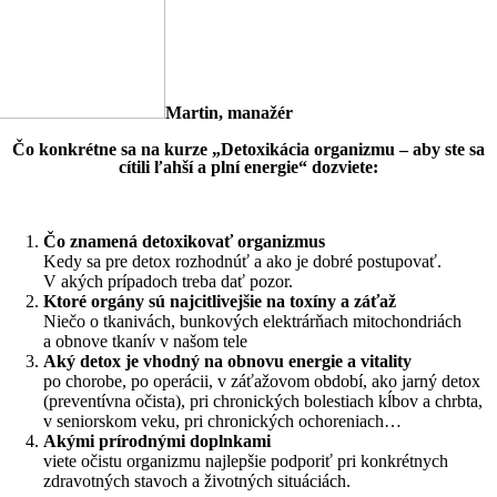
Martin, manažér
Čo konkrétne sa na kurze „Detoxikácia organizmu – aby ste sa
cítili ľahší a plní energie“ dozviete:
Čo znamená detoxikovať organizmus
Kedy sa pre detox rozhodnúť a ako je dobré postupovať.
V akých prípadoch treba dať pozor.
Ktoré orgány sú najcitlivejšie na toxíny a záťaž
Niečo o tkanivách, bunkových elektrárňach mitochondriách
a obnove tkanív v našom tele
Aký detox je vhodný na obnovu energie a vitality
po chorobe, po operácii, v záťažovom období, ako jarný detox
(preventívna očista), pri chronických bolestiach kĺbov a chrbta,
v seniorskom veku, pri chronických ochoreniach…
Akými prírodnými doplnkami
viete očistu organizmu najlepšie podporiť pri konkrétnych
zdravotných stavoch a životných situáciách.