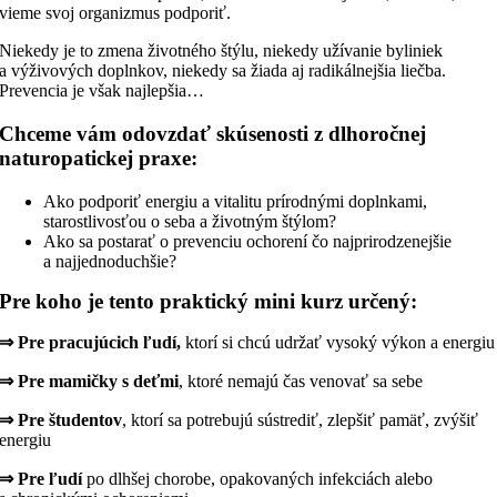
vieme svoj organizmus podporiť.
Niekedy je to zmena životného štýlu, niekedy užívanie byliniek
a výživových doplnkov, niekedy sa žiada aj radikálnejšia liečba.
Prevencia je však najlepšia…
Chceme vám odovzdať skúsenosti z dlhoročnej
naturopatickej praxe:
Ako podporiť energiu a vitalitu prírodnými doplnkami,
starostlivosťou o seba a životným štýlom?
Ako sa postarať o prevenciu ochorení čo najprirodzenejšie
a najjednoduchšie?
Pre koho je tento praktický mini kurz určený:
⇒ Pre pracujúcich ľudí,
ktorí si chcú udržať vysoký výkon a energiu
⇒ Pre mamičky s deťmi
, ktoré nemajú čas venovať sa sebe
⇒ Pre študentov
, ktorí sa potrebujú sústrediť, zlepšiť pamäť, zvýšiť
energiu
⇒ Pre ľudí
po dlhšej chorobe, opakovaných infekciách alebo