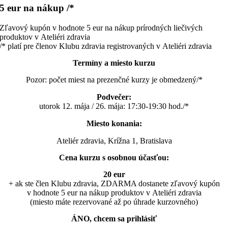
5 eur na nákup /*
Zľavový kupón v hodnote 5 eur na nákup prírodných liečivých
produktov v Ateliéri zdravia
/* platí pre členov Klubu zdravia registrovaných v Ateliéri zdravia
Termíny a miesto kurzu
Pozor: počet miest na prezenčné kurzy je obmedzený/*
Podvečer:
utorok 12. mája / 26. mája: 17:30-19:30 hod./*
Miesto konania:
Ateliér zdravia, Krížna 1, Bratislava
Cena kurzu s osobnou účasťou:
20 eur
+ ak ste člen Klubu zdravia, ZDARMA dostanete zľavový kupón
v hodnote 5 eur na nákup produktov v Ateliéri zdravia
(miesto máte rezervované až po úhrade kurzovného)
ÁNO, chcem sa prihlásiť