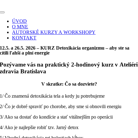
Skip
to
Toggle
content
Navigation
ÚVOD
O MNE
AUTORSKÉ KURZY A WORKSHOPY
KONTAKT
12.5. a 26.5. 2026 – KURZ Detoxikácia organizmu – aby ste sa
cítili ľahší a plní energie
Pozývame vás na praktický 2-hodinový kurz v Ateliéri
zdravia Bratislava
V skratke: Čo sa dozviete?
1/ Čo znamená detoxikácia tela a kedy ju potrebujeme
2/ Čo je dobré spraviť po chorobe, aby sme si obnovili energiu
3/ Ako sa dostať do kondície a stať vitálnejším po operácii
4/ Ako je najlepšie robiť tzv. Jarný detox
5/ Vhodná detoxikácia pri bolestiach kĺbov