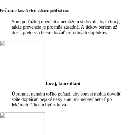
Prečo sa na kurz Ateliéru zdravia prihlásili oni:
Som po ťažkej operácii a nemôžem si dovoliť byť chorý,
takže prevencia je pre mňa zásadná. A liekov beriem už
dosť, preto sa chcem doržať prírodných doplnkov.
Juraj, konzultant
Úprimne, nemám toľko peňazí, aby som si mohla dovoliť
stále doplácať nejaké lieky a ani ma nebaví behať po
lekároch. Chcem byť zdravá.