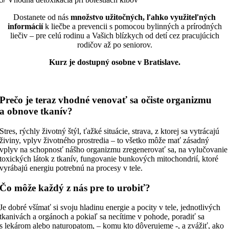
Dostanete od nás
množstvo užitočných, ľahko využiteľných
informácií
k liečbe a prevencii s pomocou bylinných a prírodných
liečiv – pre celú rodinu a Vašich blízkych od detí cez pracujúcich
rodičov až po seniorov.
Kurz je dostupný osobne v Bratislave.
Prečo je teraz vhodné venovať sa očiste organizmu
a obnove tkanív?
Stres, rýchly životný štýl, ťažké situácie, strava, z ktorej sa vytrácajú
živiny, vplyv životného prostredia – to všetko môže mať zásadný
vplyv na schopnosť nášho organizmu zregenerovať sa, na vylučovanie
toxických látok z tkanív, fungovanie bunkových mitochondrií, ktoré
vyrábajú energiu potrebnú na procesy v tele.
Čo môže každý z nás pre to urobiť?
Je dobré všímať si svoju hladinu energie a pocity v tele, jednotlivých
tkanivách a orgánoch a pokiaľ sa necítime v pohode, poradiť sa
s lekárom alebo naturopatom, – komu kto dôverujeme -, a zvážiť, ako