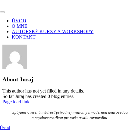
Skip
to
Toggle
content
Navigation
ÚVOD
O MNE
AUTORSKÉ KURZY A WORKSHOPY
KONTAKT
About
Juraj
This author has not yet filled in any details.
So far Juraj has created 0 blog entries.
Page load link
Go
to
Spájame overenú múdrosť prírodnej medicíny s modernou neurovedou
Top
a psychosomatikou pre vašu trvalú rovnováhu.
Úvod