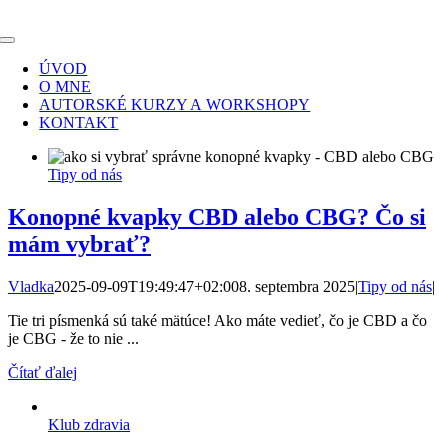
Skip
to
Toggle
content
Navigation
ÚVOD
O MNE
AUTORSKÉ KURZY A WORKSHOPY
KONTAKT
Tipy od nás
Konopné kvapky CBD alebo CBG? Čo si
mám vybrať?
Vladka
2025-09-09T19:49:47+02:00
8. septembra 2025
|
Tipy od nás
|
Tie tri písmenká sú také mätúce! Ako máte vedieť, čo je CBD a čo
je CBG - že to nie ...
Čítať ďalej
Klub zdravia