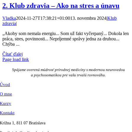
2. Klub zdravia – Ako na stres a únavu
Vladka
2024-11-27T17:38:21+01:00
13. novembra 2024
|
Klub
zdravia
|
„Akoby som nemala energiu... Som už fakt vyčerpaný... Dokola len
práca, stres, povinnosti... Nepríjemné správy jedna za druhou...
Chýba ...
Čítať ďalej
Page load link
Go
to
Spájame overenú múdrosť prírodnej medicíny s modernou neurovedou
Top
a psychosomatikou pre vašu trvalú rovnováhu.
Úvod
O mne
Kurzy
Kontakt
Krížna 1, 811 07 Bratislava