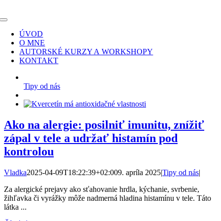
Skip
to
Toggle
content
Navigation
ÚVOD
O MNE
AUTORSKÉ KURZY A WORKSHOPY
KONTAKT
Tipy od nás
Ako na alergie: posilniť imunitu, znížiť
zápal v tele a udržať histamín pod
kontrolou
Vladka
2025-04-09T18:22:39+02:00
9. apríla 2025
|
Tipy od nás
|
Za alergické prejavy ako sťahovanie hrdla, kýchanie, svrbenie,
žihľavka či vyrážky môže nadmerná hladina histamínu v tele. Táto
látka ...