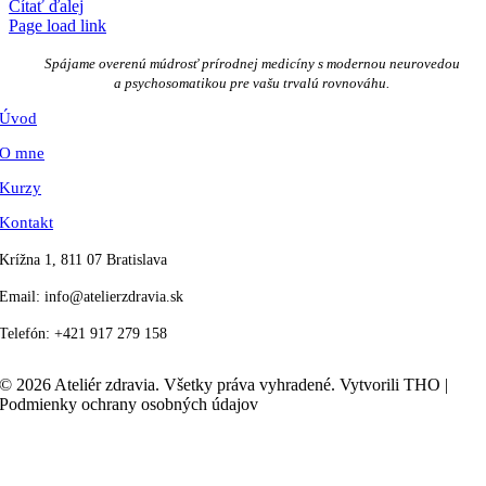
Čítať ďalej
Page load link
Go
to
Spájame overenú múdrosť prírodnej medicíny s modernou neurovedou
Top
a psychosomatikou pre vašu trvalú rovnováhu.
Úvod
O mne
Kurzy
Kontakt
Krížna 1, 811 07 Bratislava
Email:
info@atelierzdravia.sk
Telefón:
+421 917 279 158
© 2026 Ateliér zdravia. Všetky práva vyhradené. Vytvorili THO |
Podmienky ochrany osobných údajov