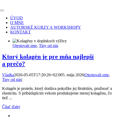
Skip
to
Toggle
content
Navigation
ÚVOD
O MNE
AUTORSKÉ KURZY A WORKSHOPY
KONTAKT
Otestovali sme
,
Tipy od nás
Ktorý kolagén je pre mňa najlepší
a prečo?
Vladka
2026-05-05T17:20:26+02:00
5. mája 2026
|
Otestovali sme
,
Tipy od nás
|
Kolagén je proteín, ktorý dodáva pokožke jej štruktúru, pružnosť a
elasticitu. S pribúdajúcim vekom produkujeme menej kolagénu, čo
tiež ...
Čítať ďalej