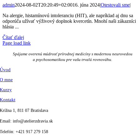
admin
2024-08-02T20:20:49+02:00
16. júna 2024
|
Otestovali sme
|
Na alergie, histamínovú intoleranciu (HIT), ale napríklad aj dnu sa
odporúča užívať výživový doplnok kvercetín. Mnohí naši zákazníci
hlásia ...
Čítať ďalej
Page load link
Go
to
Spájame overenú múdrosť prírodnej medicíny s modernou neurovedou
Top
a psychosomatikou pre vašu trvalú rovnováhu.
Úvod
O mne
Kurzy
Kontakt
Krížna 1, 811 07 Bratislava
Email:
info@atelierzdravia.sk
Telefón:
+421 917 279 158