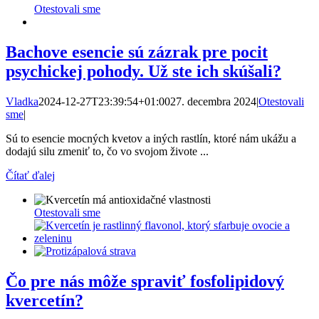
Otestovali sme
Bachove esencie sú zázrak pre pocit
psychickej pohody. Už ste ich skúšali?
Vladka
2024-12-27T23:39:54+01:00
27. decembra 2024
|
Otestovali
sme
|
Sú to esencie mocných kvetov a iných rastlín, ktoré nám ukážu a
dodajú silu zmeniť to, čo vo svojom živote ...
Čítať ďalej
Otestovali sme
Čo pre nás môže spraviť fosfolipidový
kvercetín?