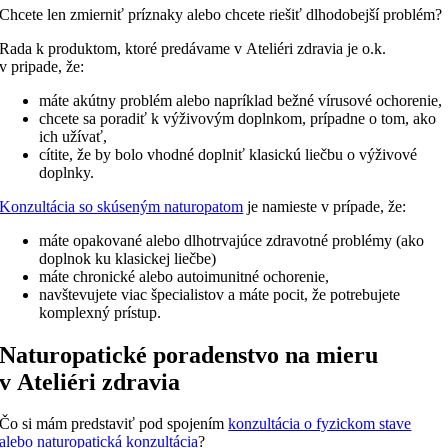
Chcete len zmierniť príznaky alebo chcete riešiť dlhodobejší problém?
Rada k produktom, ktoré predávame v Ateliéri zdravia je o.k.
v pripade, že:
máte akútny problém alebo napríklad bežné vírusové ochorenie,
chcete sa poradiť k výživovým doplnkom, prípadne o tom, ako
ich užívať,
cítite, že by bolo vhodné doplniť klasickú liečbu o výživové
doplnky.
Konzultácia so skúseným naturopatom
je namieste v prípade, že:
máte opakované alebo dlhotrvajúce zdravotné problémy (ako
doplnok ku klasickej liečbe)
máte chronické alebo autoimunitné ochorenie,
navštevujete viac špecialistov a máte pocit, že potrebujete
komplexný prístup.
Naturopatické poradenstvo na mieru
v Ateliéri zdravia
Čo si mám predstaviť pod spojením
konzultácia o fyzickom stave
alebo naturopatická konzultácia
?