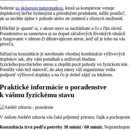
Sedenie
so skúsenou naturopatkou
, ktorá sa komplexne venuje
doplnkovej liečbe bylinnými a prírodnými produktmi, môže pomôcť,
ak sa necítite úplne v pohode alebo ste zmätení z rôznych možností.
Dôležité je ujasniť si, v akom stave sa nachádzate a čo s čím súvisí.
Poradenstvo sa zameriava aj na dopad záťažových životných situácií
a fungovanie v silnom či dlhotrvajúcom strese, keď už je toho na vás
priveľa.
Súčasťou konzultácie je navrhnutie vhodnej kombinácie výživových
doplnkov tak, aby vám pomáhali a znižovali hladinu
fyzického/psychického stresu a zlepšili pocit pohody vo fyzickom tele.
Pomôže vám tiež stanoviť, do akej miery váš organizmus vedia
podporiť výživové doplnky a na čo je dobré zájsť za lekárom.
Praktické informácie o poradenstve
k vášmu fyzickému stavu
V našom Ateliéri zdravia vás čaká príjemný priestor, čajík a pochopeni
Konzultácia trvá podľa potreby 30 minút / 60 minút.
Nepotrebujet