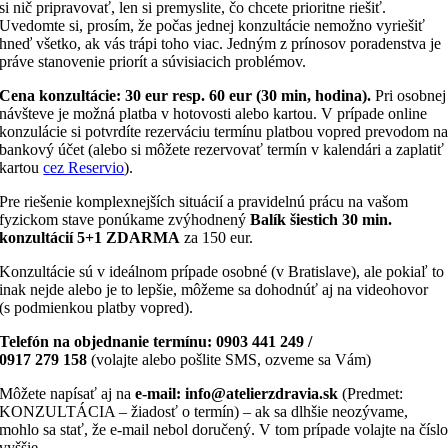
si nič pripravovať, len si premyslite, čo chcete prioritne riešiť.
Uvedomte si, prosím, že počas jednej konzultácie nemožno vyriešiť
hneď všetko, ak vás trápi toho viac. Jedným z prínosov poradenstva je
práve stanovenie priorít a súvisiacich problémov.
Cena konzultácie: 30 eur resp. 60 eur (30 min, hodina).
Pri osobnej
návšteve je možná platba v hotovosti alebo kartou. V prípade online
konzulácie si potvrdíte rezerváciu termínu platbou vopred prevodom n
bankový účet (alebo si môžete rezervovať termín v kalendári a zaplatiť
kartou
cez Reservio
).
Pre riešenie komplexnejších situácií a pravidelnú prácu na vašom
fyzickom stave ponúkame zvýhodnený
Balík šiestich 30 min.
konzultácií 5+1 ZDARMA
za 150 eur.
Konzultácie sú v ideálnom prípade osobné (v Bratislave), ale pokiaľ to
inak nejde alebo je to lepšie, môžeme sa dohodnúť aj na videohovor
(s podmienkou platby vopred).
Telefón na objednanie termínu: 0903 441 249 /
0917 279 158
(volajte alebo pošlite SMS, ozveme sa Vám)
Môžete napísať aj na
e-mail: info@atelierzdravia.sk
(Predmet:
KONZULTÁCIA – žiadosť o termín) – ak sa dlhšie neozývame,
mohlo sa stať, že e-mail nebol doručený. V tom prípade volajte na čísl
vyššie.