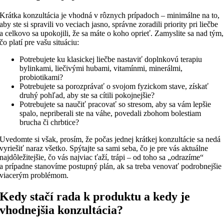
Krátka konzultácia je vhodná v rôznych prípadoch – minimálne na to,
aby ste si spravili vo veciach jasno, správne zoradili priority pri liečbe
a celkovo sa upokojili, že sa máte o koho oprieť. Zamyslite sa nad tým,
čo platí pre vašu situáciu:
Potrebujete ku klasickej liečbe nastaviť doplnkovú terapiu
bylinkami, liečivými hubami, vitamínmi, minerálmi,
probiotikami?
Potrebujete sa porozprávať o svojom fyzickom stave, získať
druhý pohľad, aby ste sa cítili pokojnejšie?
Potrebujete sa naučiť pracovať so stresom, aby sa vám lepšie
spalo, nepriberali ste na váhe, povedali zbohom bolestiam
brucha či chrbtice?
Uvedomte si však, prosím, že počas jednej krátkej konzultácie sa nedá
vyriešiť naraz všetko. Spýtajte sa sami seba, čo je pre vás aktuálne
najdôležitejšie, čo vás najviac ťaží, trápi – od toho sa „odrazíme“
a prípadne stanovíme postupný plán, ak sa treba venovať podrobnejšie
viacerým problémom.
Kedy stačí rada k produktu a kedy je
vhodnejšia konzultácia?