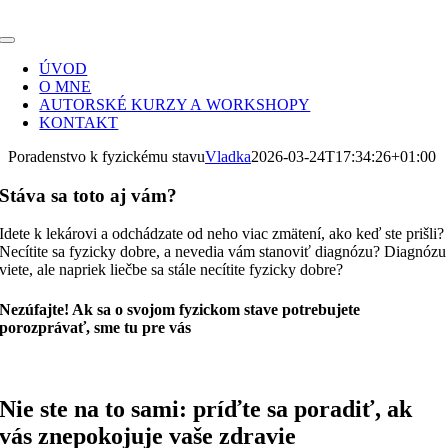
Skip
to
Toggle
content
Navigation
ÚVOD
O MNE
AUTORSKÉ KURZY A WORKSHOPY
KONTAKT
Poradenstvo k fyzickému stavu
Vladka
2026-03-24T17:34:26+01:00
Stáva sa toto aj vám?
Idete k lekárovi a odchádzate od neho viac zmätení, ako keď ste prišli?
Necítite sa fyzicky dobre, a nevedia vám stanoviť diagnózu? Diagnózu
viete, ale napriek liečbe sa stále necítite fyzicky dobre?
Nezúfajte! Ak sa o svojom fyzickom stave potrebujete
porozprávať, sme tu pre vás
Nie ste na to sami: príďte sa poradiť, ak
vás znepokojuje vaše zdravie