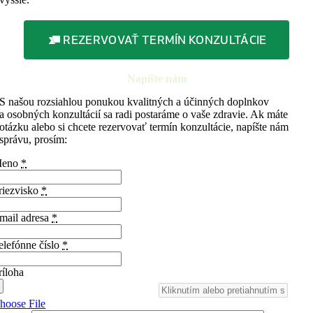
REZERVOVAŤ TERMÍN KONZULTÁCIE
Napíšte nám
S našou rozsiahlou ponukou kvalitných a účinných doplnkov
a osobných konzultácií sa radi postaráme o vaše zdravie. Ak máte
otázku alebo si chcete rezervovať termín konzultácie, napíšte nám
správu, prosím:
eno
*
riezvisko
*
mail adresa
*
elefónne číslo
*
ríloha
hoose File