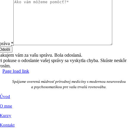
práva
*
Odošli
akujem vám za vašu správu. Bola odoslaná.
ri pokuse o odoslanie vašej správy sa vyskytla chyba. Skúste neskôr
rosím.
Page load link
Go
to
Spájame overenú múdrosť prírodnej medicíny s modernou neurovedou
Top
a psychosomatikou pre vašu trvalú rovnováhu.
Úvod
O mne
Kurzy
Kontakt