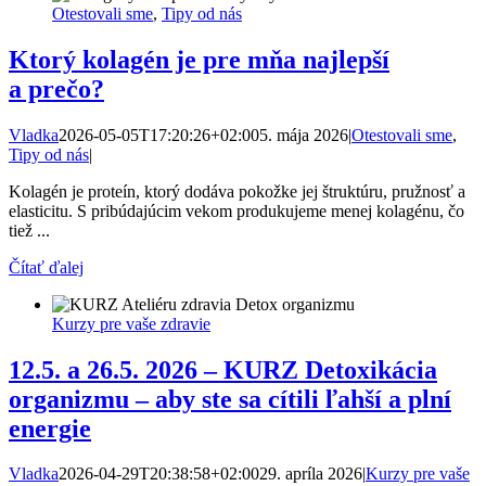
Otestovali sme
,
Tipy od nás
Ktorý kolagén je pre mňa najlepší
a prečo?
Vladka
2026-05-05T17:20:26+02:00
5. mája 2026
|
Otestovali sme
,
Tipy od nás
|
Kolagén je proteín, ktorý dodáva pokožke jej štruktúru, pružnosť a
elasticitu. S pribúdajúcim vekom produkujeme menej kolagénu, čo
tiež ...
Čítať ďalej
Kurzy pre vaše zdravie
12.5. a 26.5. 2026 – KURZ Detoxikácia
organizmu – aby ste sa cítili ľahší a plní
energie
Vladka
2026-04-29T20:38:58+02:00
29. apríla 2026
|
Kurzy pre vaše