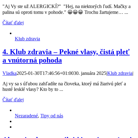
"Aj Vy ste už ALERGICKÍ?" "Hej, na niektorých ľudí. Mačky a
palina sú oproti tomu v pohode." 😀😀😀 Trochu žartujeme… ...
Čítať ďalej
Klub zdravia
4. Klub zdravia – Pekné vlasy, čistá pleť
a vnútorná pohoda
Vladka
2025-01-30T17:46:56+01:00
30. januára 2025
|
Klub zdravia
|
Aj vy sa s úľubou zahľadíte na človeka, ktorý má žiarivú pleť a
husté lesklé vlasy? Kto by to ...
Čítať ďalej
Nezaradené
,
Tipy od nás