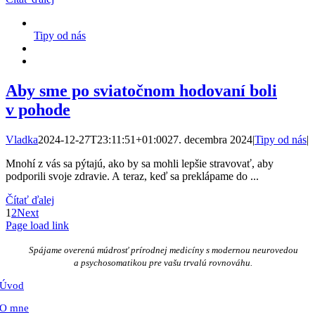
Tipy od nás
Aby sme po sviatočnom hodovaní boli
v pohode
Vladka
2024-12-27T23:11:51+01:00
27. decembra 2024
|
Tipy od nás
|
Mnohí z vás sa pýtajú, ako by sa mohli lepšie stravovať, aby
podporili svoje zdravie. A teraz, keď sa preklápame do ...
Čítať ďalej
1
2
Next
Page load link
Go
to
Spájame overenú múdrosť prírodnej medicíny s modernou neurovedou
Top
a psychosomatikou pre vašu trvalú rovnováhu.
Úvod
O mne