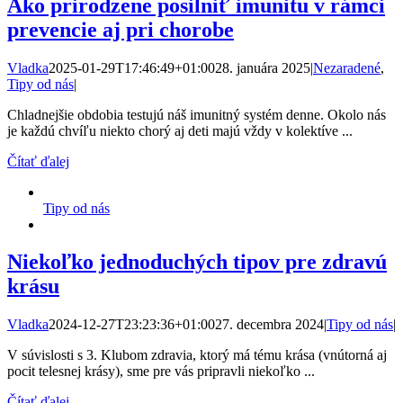
Ako prirodzene posilniť imunitu v rámci
prevencie aj pri chorobe
Vladka
2025-01-29T17:46:49+01:00
28. januára 2025
|
Nezaradené
,
Tipy od nás
|
Chladnejšie obdobia testujú náš imunitný systém denne. Okolo nás
je každú chvíľu niekto chorý aj deti majú vždy v kolektíve ...
Čítať ďalej
Tipy od nás
Niekoľko jednoduchých tipov pre zdravú
krásu
Vladka
2024-12-27T23:23:36+01:00
27. decembra 2024
|
Tipy od nás
|
V súvislosti s 3. Klubom zdravia, ktorý má tému krása (vnútorná aj
pocit telesnej krásy), sme pre vás pripravli niekoľko ...
Čítať ďalej