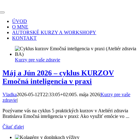
Skip
to
Toggle
content
Navigation
ÚVOD
O MNE
AUTORSKÉ KURZY A WORKSHOPY
KONTAKT
Kurzy pre vaše zdravie
Máj a Jún 2026 – cyklus KURZOV
Emočná inteligencia v praxi
Vladka
2026-05-12T22:33:05+02:00
5. mája 2026
|
Kurzy pre vaše
zdravie
|
Pozývame vás na cyklus 5 praktických kurzov v Ateliéri zdravia
Bratislava Emočná inteligencia v praxi: Ako využiť emócie vo ...
Čítať ďalej