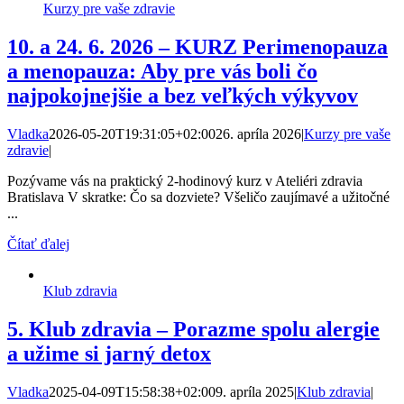
Kurzy pre vaše zdravie
10. a 24. 6. 2026 – KURZ Perimenopauza
a menopauza: Aby pre vás boli čo
najpokojnejšie a bez veľkých výkyvov
Vladka
2026-05-20T19:31:05+02:00
26. apríla 2026
|
Kurzy pre vaše
zdravie
|
Pozývame vás na praktický 2-hodinový kurz v Ateliéri zdravia
Bratislava V skratke: Čo sa dozviete? Všeličo zaujímavé a užitočné
...
Čítať ďalej
Klub zdravia
5. Klub zdravia – Porazme spolu alergie
a užime si jarný detox
Vladka
2025-04-09T15:58:38+02:00
9. apríla 2025
|
Klub zdravia
|